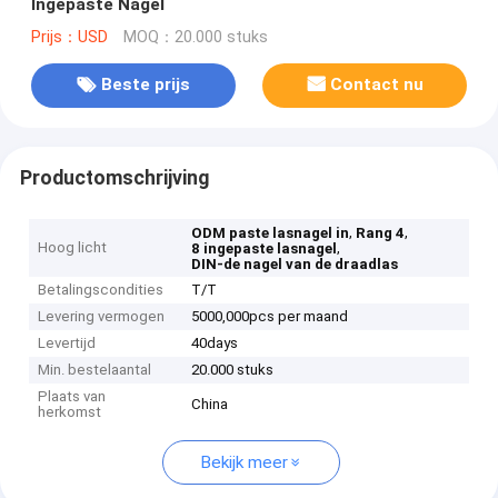
Ingepaste Nagel
Prijs：USD
MOQ：20.000 stuks
Beste prijs
Contact nu
Productomschrijving
,
,
ODM paste lasnagel in
Rang 4
Hoog licht
,
8 ingepaste lasnagel
DIN-de nagel van de draadlas
Betalingscondities
T/T
Levering vermogen
5000,000pcs per maand
Levertijd
40days
Min. bestelaantal
20.000 stuks
Plaats van
China
herkomst
Bekijk meer