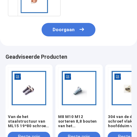
ODM Ingepaste Nagel
Doorgaan
Geadviseerde Producten
Van de het
M8 M10 M12
304 van de de
staalstructuur van
sorteren 8,8 bouten
schroef vlakke
ML15 19*80 schroef
van het
hoofdduim van
van het de brug de
koolstofstaal
roestvrij staal
cilindrische
gegalvaniseerde
van het de sch
Beste prijs
Beste prijs
Beste pri