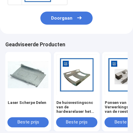
Doorgaan
Geadviseerde Producten
Laser Scherpe Delen
De huisvestingscnc
Ponsen van het
van de
Verwerkingsm
hardwarelaser het
van de roestvri
scherpe machinaal
staallaser het
bewerken
Scherpe
Beste prijs
Beste prijs
Beste pri