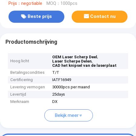
Prijs：negotiable
MOQ：1000pcs
Beste prijs
Contact nu
Productomschrijving
,
OEM Laser Scherp Deel
Hoog licht
,
Laser Scherpe Delen
CAD het knipsel van de laserplaat
Betalingscondities
T/T
Certificering
IATF16949
Levering vermogen
30000pcs per maand
Levertijd
25days
Merknaam
DX
Bekijk meer