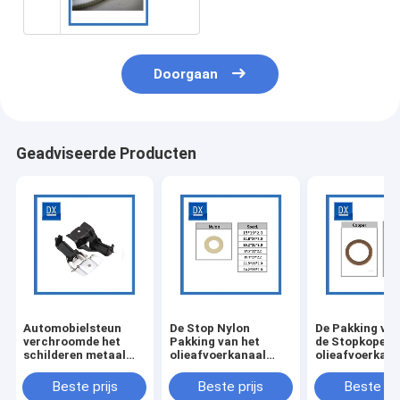
Doorgaan
Geadviseerde Producten
Automobielsteun
De Stop Nylon
De Pakking van
verchroomde het
Pakking van het
de Stopkoper v
schilderen metaal
olieafvoerkanaal
olieafvoerkana
het stempelen delen
Auto het Stempelen
Auto het Stem
Deel
Deel
Beste prijs
Beste prijs
Beste pri