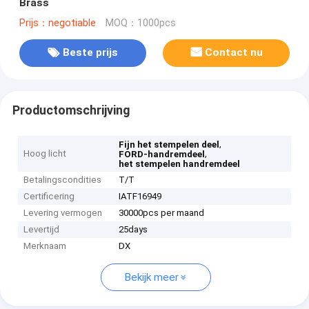
Brass
Prijs：negotiable
MOQ：1000pcs
Beste prijs
Contact nu
Productomschrijving
,
Fijn het stempelen deel
Hoog licht
,
FORD-handremdeel
het stempelen handremdeel
Betalingscondities
T/T
Certificering
IATF16949
Levering vermogen
30000pcs per maand
Levertijd
25days
Merknaam
DX
Bekijk meer