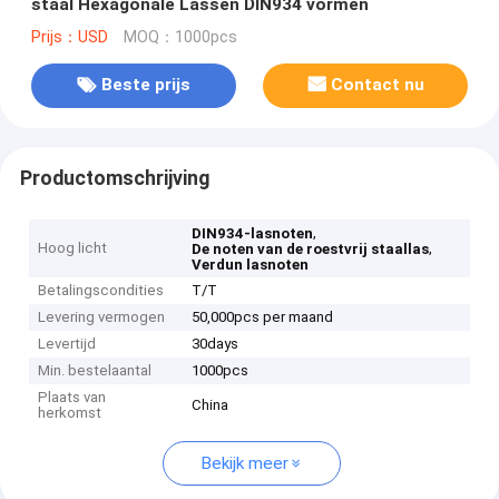
staal Hexagonale Lassen DIN934 vormen
Prijs：USD
MOQ：1000pcs
Beste prijs
Contact nu
Productomschrijving
,
DIN934-lasnoten
Hoog licht
,
De noten van de roestvrij staallas
Verdun lasnoten
Betalingscondities
T/T
Levering vermogen
50,000pcs per maand
Levertijd
30days
Min. bestelaantal
1000pcs
Plaats van
China
herkomst
Bekijk meer