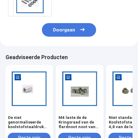
Hexagonale Lassen DIN934
vormen
Doorgaan
Geadviseerde Producten
De niet
M4 laste de de
Niet standaard
genormaliseerde
Kringsraad van de
Koolstofstaalk
koolstofstaaldruk
flardnoot noot van
4,8 van de las
het vastnagelen noot
het de
M5 gelaste
van het noot
oppervlaktedeeg van
contactdoosn
Beste prijs
Beste prijs
Beste pri