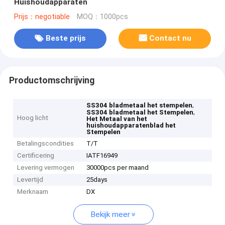
Huishoudapparaten
Prijs：negotiable
MOQ：1000pcs
Beste prijs
Contact nu
Productomschrijving
,
SS304 bladmetaal het stempelen
,
SS304 bladmetaal het Stempelen
Hoog licht
Het Metaal van het
huishoudapparatenblad het
Stempelen
Betalingscondities
T/T
Certificering
IATF16949
Levering vermogen
30000pcs per maand
Levertijd
25days
Merknaam
DX
Bekijk meer