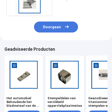
Huishoudapparaten
Doorgaan
Geadviseerde Producten
Het automobiel
Stempeldelen van
Geanodiseerd 
Behoudende het
vernikkeld
titaniummetaa
bladmetaal van de de
oppervlakplaatmetaal
stempelen wer
Lenteklem stempelen