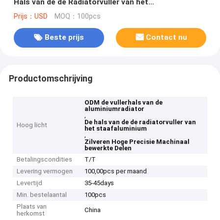
Hals van de de Radiatorvuller van het
Staafaluminium
Prijs：USD
MOQ：100pcs
Beste prijs
Contact nu
Productomschrijving
ODM de vullerhals van de
aluminiumradiator
,
De hals van de de radiatorvuller van
Hoog licht
het staafaluminium
,
Zilveren Hoge Precisie Machinaal
bewerkte Delen
Betalingscondities
T/T
Levering vermogen
100,00pcs per maand
Levertijd
35-45days
Min. bestelaantal
100pcs
Plaats van
China
herkomst