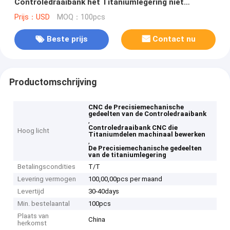
Controledraaibank het Titaniumlegering niet
Standaard
Prijs：USD
MOQ：100pcs
Beste prijs
Contact nu
Productomschrijving
CNC de Precisiemechanische
gedeelten van de Controledraaibank
,
Controledraaibank CNC die
Hoog licht
Titaniumdelen machinaal bewerken
,
De Precisiemechanische gedeelten
van de titaniumlegering
Betalingscondities
T/T
Levering vermogen
100,00,00pcs per maand
Levertijd
30-40days
Min. bestelaantal
100pcs
Plaats van
China
herkomst