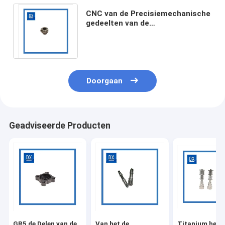
CNC van de Precisiemechanische
gedeelten van de
Controledraaibank het
Titaniumlegering niet Standaard
Doorgaan
Geadviseerde Producten
GR5 de Delen van de
Van het de
Titanium het