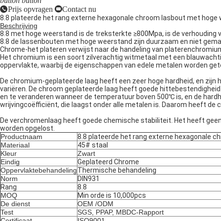
button
button
Prijs opvragen
Contact nu
8.8 plateerde het rang externe hexagonale chroom lasbout met hoge
Beschrijving
8.8 met hoge weerstand is de treksterkte ≥800Mpa, is de verhouding 
8.8 de lassenbouten met hoge weerstand zijn duurzaam en niet gemak
Chrome-het plateren verwijst naar de handeling van platerenchromium
Het chromium is een soort zilverachtig witmetaal met een blauwachti
oppervlakte, waarbij de eigenschappen van edele metalen worden get
De chromium-geplateerde laag heeft een zeer hoge hardheid, en zijn 
variëren. De chroom geplateerde laag heeft goede hittebestendigheid.
en te veranderen wanneer de temperatuur boven 500℃ is, en de hardhei
wrijvingcoëfficiënt, die laagst onder alle metalen is. Daarom heeft d
De verchromenlaag heeft goede chemische stabiliteit. Het heeft geen 
worden opgelost.
Productnaam
8.8 plateerde het rang externe hexagonale 
Materiaal
45# staal
Kleur
Zwart
Eindig
Geplateerd Chrome
Oppervlaktebehandeling
Thermische behandeling
Norm
DIN931
Rang
8.8
MOQ
Min orde is 10,000pcs
De dienst
OEM /ODM
Test
SGS, PPAP, MBDC-Rapport
Certificaat
ISO9001