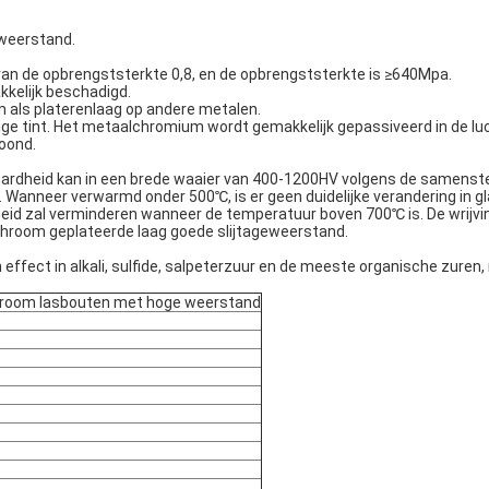
 weerstand.
van de opbrengststerkte 0,8, en de opbrengststerkte is ≥640Mpa.
kelijk beschadigd.
 als platerenlaag op andere metalen.
ge tint. Het metaalchromium wordt gemakkelijk gepassiveerd in de lu
oond.
hardheid kan in een brede waaier van 400-1200HV volgens de samenste
 Wanneer verwarmd onder 500℃, is er geen duidelijke verandering in g
d zal verminderen wanneer de temperatuur boven 700℃ is. De wrijvingc
e chroom geplateerde laag goede slijtageweerstand.
effect in alkali, sulfide, salpeterzuur en de meeste organische zuren
chroom lasbouten met hoge weerstand