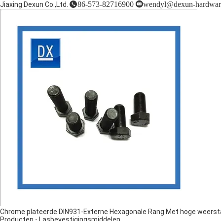
86-573-82716900
wendyl@dexun-hardwar
Jiaxing Dexun Co.,Ltd.
Chrome plateerde DIN931-Externe Hexagonale Rang Met hoge weerst
Producten
-
Lasbevestigingsmiddelen