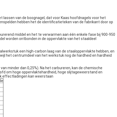
et lassen van de boognagel, dat voor Kaas hoofdnagels voor het
nspelden hebben het de identificatieteken van de fabrikant door op
rburerend middel en het te verwarmen aan één enkele fase bij 900-950
ddel worden ontbonden in de oppervlakte van het staaldeel
aalwerkstuk een high-carbon laag van de staaloppervlakte hebben, en
wijl het centrumdeel van het werkstuk nog de hardheid en hardheid
d van minder dan 0,25%). Na het carbureren, kan de chemische
doofd om hoge oppervlaktehardheid, hoge slijtageweerstand en
tuk effectladingen kan weerstaan
de