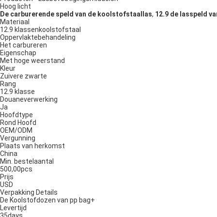
Hoog licht
De carburerende speld van de koolstofstaallas
,
12.9 de lasspeld v
Materiaal
12.9 klassenkoolstofstaal
Oppervlaktebehandeling
Het carbureren
Eigenschap
Met hoge weerstand
Kleur
Zuivere zwarte
Rang
12.9 klasse
Douaneverwerking
Ja
Hoofdtype
Rond Hoofd
OEM/ODM
Vergunning
Plaats van herkomst
China
Min. bestelaantal
500,00pcs
Prijs
USD
Verpakking Details
De Koolstofdozen van pp bag+
Levertijd
35days