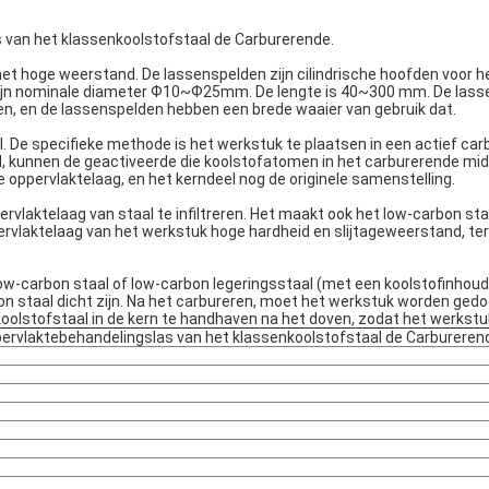
 van het klassenkoolstofstaal de Carburerende.
et hoge weerstand. De lassenspelden zijn cilindrische hoofden voor h
 zijn nominale diameter Ф10~Ф25mm. De lengte is 40~300 mm. De lasse
en, en de lassenspelden hebben een brede waaier van gebruik dat.
l. De specifieke methode is het werkstuk te plaatsen in een actief ca
ijd, kunnen de geactiveerde die koolstofatomen in het carburerende mi
e oppervlaktelaag, en het kerndeel nog de originele samenstelling.
rvlaktelaag van staal te infiltreren. Het maakt ook het low-carbon st
rvlaktelaag van het werkstuk hoge hardheid en slijtageweerstand, ter
ow-carbon staal of low-carbon legeringsstaal (met een koolstofinhou
bon staal dicht zijn. Na het carbureren, moet het werkstuk worden ge
 koolstofstaal in de kern te handhaven na het doven, zodat het werks
ervlaktebehandelingslas van het klassenkoolstofstaal de Carbureren