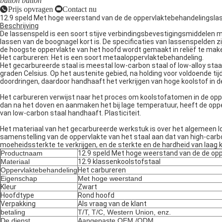
button
button
Prijs opvragen
Contact nu
12.9 speld Met hoge weerstand van de de oppervlaktebehandelingslas
Beschrijving
De lassenspeld is een soort stijve verbindingsbevestigingsmiddelen m
lassen van de boognagel kort is. De specificaties van lassenspelden
de hoogste oppervlakte van het hoofd wordt gemaakt in reliëf te mak
Het carbureren: Het is een soort metaaloppervlaktebehandeling.
Het gecarbureerde staal is meestal low-carbon staal of low-alloy staa
graden Celsius. Op het austenite gebied, na holding voor voldoende t
doordringen, daardoor handhaaft het verkrijgen van hoge koolstof in d
Het carbureren verwijst naar het proces om koolstofatomen in de oppe
dan na het doven en aanmaken het bij lage temperatuur, heeft de oppe
van low-carbon staal handhaaft. Plasticiteit.
Het materiaal van het gecarbureerde werkstuk is over het algemeen l
samenstelling van de oppervlakte van het staal aan dat van high-car
moeheidssterkte te verkrijgen, en de sterkte en de hardheid van laag
Productnaam
12.9 speld Met hoge weerstand van de de opp
Materiaal
12.9 klassenkoolstofstaal
Oppervlaktebehandeling
Het carbureren
Eigenschap
Met hoge weerstand
Kleur
Zwart
Hoofdtype
Rond hoofd
Verpakking
Als vraag van de klant
betaling
T/T, T/C, Western Union, enz.
De dienst
Aangepaste OEM /ODM