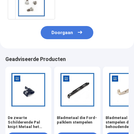
Legeringsstaal Kleine
Doorgaan
Geadviseerde Producten
De zwarte
Bladmetaal die Ford-
Bladmetaal he
Schilderende Pal
palklem stempelen
stempelen de
knipt Metaal het
behoudende kl
Stempelen Klemmen
de brandstofli