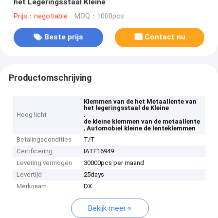
het Legeringsstaal Kleine
Prijs：negotiable
MOQ：1000pcs
Beste prijs
Contact nu
Productomschrijving
Klemmen van de het Metaallente van
het legeringsstaal de Kleine
,
Hoog licht
de kleine klemmen van de metaallente
,
Automobiel kleine de lenteklemmen
Betalingscondities
T/T
Certificering
IATF16949
Levering vermogen
30000pcs per maand
Levertijd
25days
Merknaam
DX
Bekijk meer