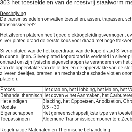
303 het toesteldelen van de roestvrij staalworm m
Beschrijving
De transmissiedelen omvatten toestellen, assen, trapassen, sch
transmissiedeel?
Het zilveren plateren heeft goed elektrogeleidingsvermogen, e
silver-plated draad de eerste keus voor draad met hoge frekwen
Silver-plated van de het koperdraad van de koperdraad Silver-
in dunne lijnen. Silver-plated koperdraad is verdeeld in silver
onthard om zijn fysische eigenschappen te veranderen om het d
aan de oppervlakte van de leider, en de oppervlakte van de stee
zilveren deeltjes, bramen, en mechanische schade vlot en onond
plateren.
Proces
Het draaien, het Hobbing, het Malen, het 
Behandel thermisch
Het doven & het Aanmaken, het Carbureren 
Het eindigen
Blacking, het Oppoetsen, Anodization, Chr
Module
0,5 ∼30
Eigenschappen
Het gemeenschappelijkste type van toestel
Toepassingen
Algemene Transmissiecomponenten; Zeeb
Regelmatige Materialen en Thermische behandeling