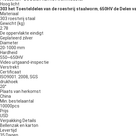
Hoog licht
303 het Toesteldelen van de roestvrij staalworm
,
650HV de Delen v
Materiaal
303 roestvrij staal
Gewicht (kg)
2.78
De oppervlakte eindigt
Geplateerd zilver
Diameter
20-1000 mm
Hardheid
550~650HV
Video uitgaand-inspectie
Verstrekt
Certificaat
ISO9001: 2008, SGS
drukhoek
20°
Plaats van herkomst
China
Min. bestelaantal
10000pcs
Prijs
USD
Verpakking Details
Bellenzak en karton
Levertijd
35 Dagen