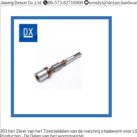
86-573-82716900
wendyl@dexun-hardwar
Jiaxing Dexun Co.,Ltd.
303 het Zilver van het Toesteldelen van de roestvrij staalworm voor 
Producten
-
De Delen van het wormtoestel