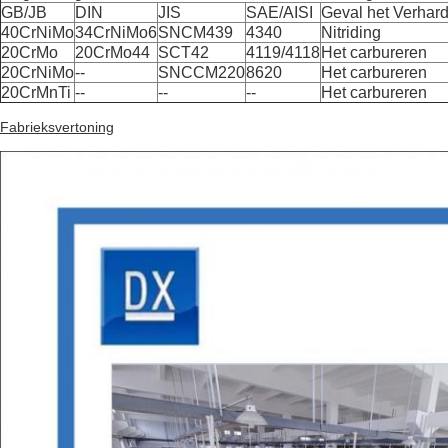
GB/JB
DIN
JIS
SAE/AISI
Geval het Verhar
40CrNiMo
34CrNiMo6
SNCM439
4340
Nitriding
20CrMo
20CrMo44
SCT42
4119/4118
Het carbureren
20CrNiMo
--
SNCCM220
8620
Het carbureren
20CrMnTi
--
--
--
Het carbureren
Fabrieksvertoning