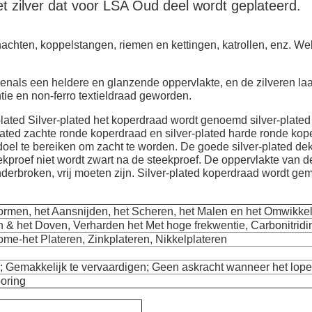
et zilver dat voor LSA Oud deel wordt geplateerd.
achten, koppelstangen, riemen en kettingen, katrollen, enz. Wel
venals een heldere en glanzende oppervlakte, en de zilveren l
tie en non-ferro textieldraad geworden.
plated Silver-plated het koperdraad wordt genoemd silver-plate
-plated zachte ronde koperdraad en silver-plated harde ronde ko
oel te bereiken om zacht te worden. De goede silver-plated dek
kproef niet wordt zwart na de steekproef. De oppervlakte van de
erbroken, vrij moeten zijn. Silver-plated koperdraad wordt gem
Vormen, het Aansnijden, het Scheren, het Malen en het Omwikke
& het Doven, Verharden het Met hoge frekwentie, Carbonitridi
ome-het Plateren, Zinkplateren, Nikkelplateren
; Gemakkelijk te vervaardigen; Geen askracht wanneer het lope
oring