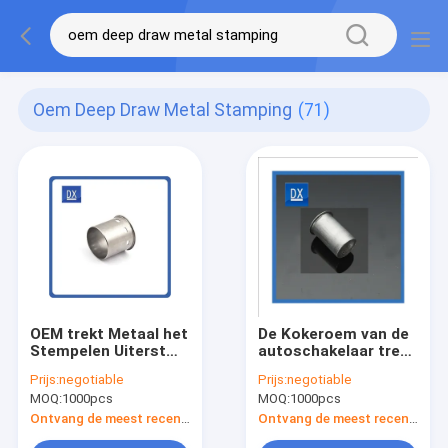
Oem Deep Draw Metal Stamping
(71)
OEM trekt Metaal het
De Kokeroem van de
Stempelen Uiterst
autoschakelaar trekt
dunne
Metaal het
Prijs:
negotiable
Prijs:
negotiable
Motorhuisvesting
Stempelen diep
MOQ:
1000pcs
MOQ:
1000pcs
diep
Ontvang de meest recente Prijs
Ontvang de meest recente Prijs