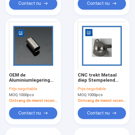
Contact nu
Contact nu
OEM de
CNC trekt Metaal
Aluminiumlegering
diep Stempelend
trekt Metaal het
Landbouwmachinesdelen
Prijs:
negotiable
Prijs:
negotiable
Stempelen diep
MOQ:
1000pcs
MOQ:
1000pcs
Ontvang de meest recente Prijs
Ontvang de meest recente Prijs
Contact nu
Contact nu