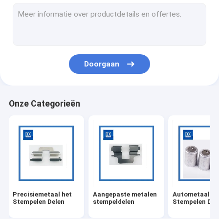
Bladmetaal Fabrications
Stempelende Steun
bladmetaal het stempelen
Doorgaan
Metaal het Stempelen Klemmen
Hoge Precisie Machinaal bewerkte Delen
Onze Categorieën
CNC die titaniumdelen machinaal bewerken
Het medische CNC Machinaal bewerken
het gieten het machinaal bewerken
Staal Ingepaste Koppeling
Precisiemetaal het
Aangepaste metalen
Autometaal he
De Koker van de metaalring
Stempelen Delen
stempeldelen
Stempelen Del