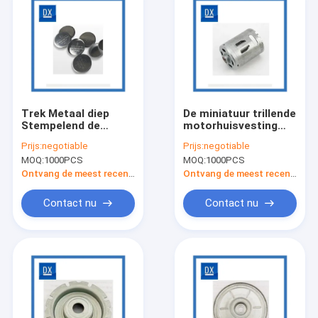
Trek Metaal diep
De miniatuur trillende
Stempelend de
motorhuisvesting
Miniatuurhuisvesting
trekt metaal het
Prijs:
negotiable
Prijs:
negotiable
van de Knoopbatterij
stempelen diep
MOQ:
1000PCS
MOQ:
1000PCS
Ontvang de meest recente Prijs
Ontvang de meest recente Prijs
Contact nu
Contact nu
Huis
Producten
Video's