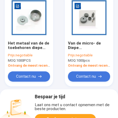
Het metaal van de de
Van de micro- de
toebehoren diepe
Diepe
tekening van de
Tekeningsmetaal
Prijs:
negotiable
Prijs:
negotiable
precisiemotor het
Motorhuisvesting
MOQ:
1000PCS
MOQ:
1000pcs
stempelen
Aangepast
Stempelen
Ontvang de meest recente Prijs
Ontvang de meest recente Prijs
Contact nu
Contact nu
Bespaar je tijd
Laat ons met u contact opnemen met de
beste producten.