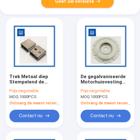
Geef uw vereiste
Trek Metaal diep
De gegalvaniseerde
Stempelend de
Motorhuisvesting
Mobiele Huisvesting
trekt Metaal het
Prijs:
negotiable
Prijs:
negotiable
van de
Stempelen diep
MOQ:
1000PCS
MOQ:
1000PCS
Telefoonschakelaar
Ontvang de meest recente Prijs
Ontvang de meest recente Prijs
Contact nu
Contact nu