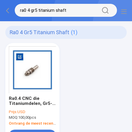
Ra0 4 Gr5 Titanium Shaft
(1)
Ra0.4 CNC die
Titaniumdelen, Gr5-
Titaniumschacht om
Prijs:
USD
Hoofd met Draad
MOQ:
100,00pcs
machinaal bewerken
Ontvang de meest recente Prijs