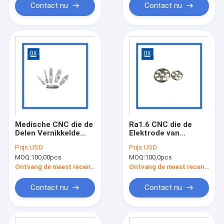
Contact nu
Contact nu
Medische CNC die de
Ra1.6 CNC die de
Delen Vernikkelde
Elektrode van
Tandspijker
Titaniumdelen het
Prijs:
USD
Prijs:
USD
machinaal bewerkt
Opzetten
MOQ:
100,00pcs
MOQ:
100,0pcs
van de
Schroefdeksel
Titaniumlegering
machinaal bewerken
Ontvang de meest recente Prijs
Ontvang de meest recente Prijs
Contact nu
Contact nu