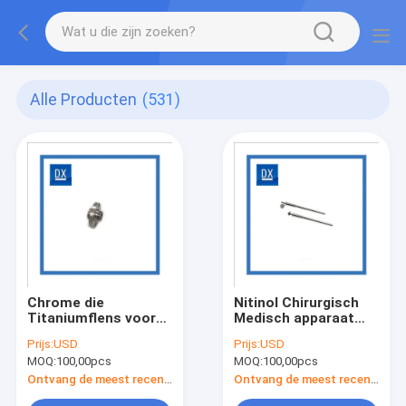
Alle Producten
(531)
Chrome die
Nitinol Chirurgisch
Titaniumflens voor
Medisch apparaat
Investeringsgoederen
Geïnplanteerd
Prijs:
USD
Prijs:
USD
plateren
Apparaat
MOQ:
100,00pcs
MOQ:
100,00pcs
TitaniumCNC die
Delen machinaal
Ontvang de meest recente Prijs
Ontvang de meest recente Prijs
bewerken