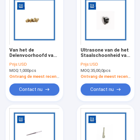
Van het de
Ultrasone van de het
Delenvoorhoofd van
Staalschoonheid van
de koper de
Hardwarevervangstukken
Prijs:
USD
Prijs:
USD
Automatische Auto
het Materiaaldelen
MOQ:
1,000pcs
MOQ:
35,00,0pcs
Machinaal bewerkte
Precisie van het de
Ontvang de meest recente Prijs
Ontvang de meest recente Prijs
Thermometerkanon
Contact nu
Contact nu
Huis
Producten
Video's