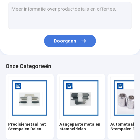
Bladmetaal Fabrications
Stempelende Steun
bladmetaal het stempelen
Doorgaan
Metaal het Stempelen Klemmen
Hoge Precisie Machinaal bewerkte Delen
Onze Categorieën
CNC die titaniumdelen machinaal bewerken
Het medische CNC Machinaal bewerken
het gieten het machinaal bewerken
Staal Ingepaste Koppeling
Precisiemetaal het
Aangepaste metalen
Autometaal he
De Koker van de metaalring
Stempelen Delen
stempeldelen
Stempelen Del