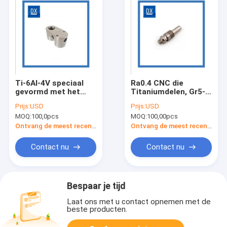
Ti-6Al-4V speciaal
Ra0.4 CNC die
gevormd met het
Titaniumdelen, Gr5-
interne draad
Titaniumschacht om
Prijs:
USD
Prijs:
USD
Mechanische CNC
Hoofd met Draad
MOQ:
100,0pcs
MOQ:
100,00pcs
Machinaal bewerken
machinaal bewerken
Ontvang de meest recente Prijs
Ontvang de meest recente Prijs
Contact nu
Contact nu
Bespaar je tijd
Laat ons met u contact opnemen met de
beste producten.