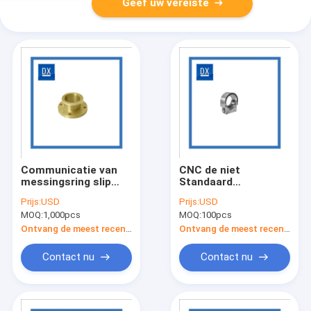
Geef uw vereiste
Communicatie van
CNC de niet
messingsring slip
Standaard
sleeve CNC
Automatische
Prijs:
USD
Prijs:
USD
Toebehoren
Legering van Alu van
MOQ:
1,000pcs
MOQ:
100pcs
Verwerking
Hoge Precisie
Machinaal bewerkte
Ontvang de meest recente Prijs
Ontvang de meest recente Prijs
Delen
Contact nu
Contact nu