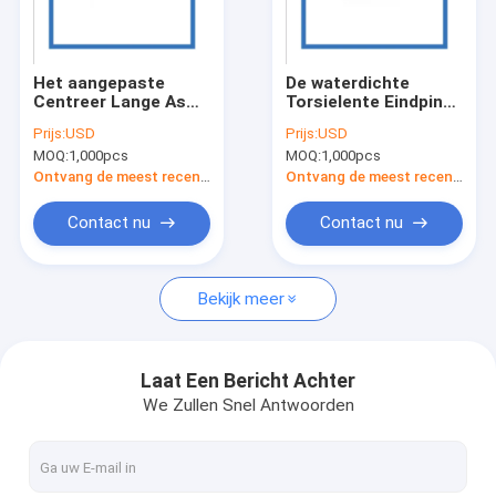
Ongeveer ons
Fabrieksreis
Het aangepaste
De waterdichte
Centreer Lange As
Torsielente Eindpin
Kwaliteitscontrole
Machinaal bewerken
parts copper zinc
Prijs:
USD
Prijs:
USD
van Printer Shaft 316
plated
MOQ:
1,000pcs
MOQ:
1,000pcs
Roestvrij staal
Verzoek om een Citaat
Ontvang de meest recente Prijs
Ontvang de meest recente Prijs
Contact nu
Contact nu
Precisiemetaal het Stempelen Delen
Bekijk meer
Aangepaste metalen stempeldelen
Autometaal het Stempelen Delen
Laat Een Bericht Achter
We Zullen Snel Antwoorden
Laser scherpe delen
Trek Metaal het Stempelen diep